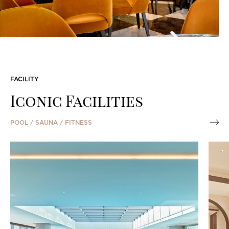
2026.
2026.07.17 - 2026.08.17
FACILITY
MEMBERSHIP
Iconic Facilities
조선호텔앤리조트의 멤버십 프로그램 클럽조선은 품격있는
POOL / SAUNA / FITNESS
라이프스타일과 특별한 경험을 제안합니다.
클럽조선 회원이 되셔서 다채로운 혜택과 최상의 서비스를
누려보세요.