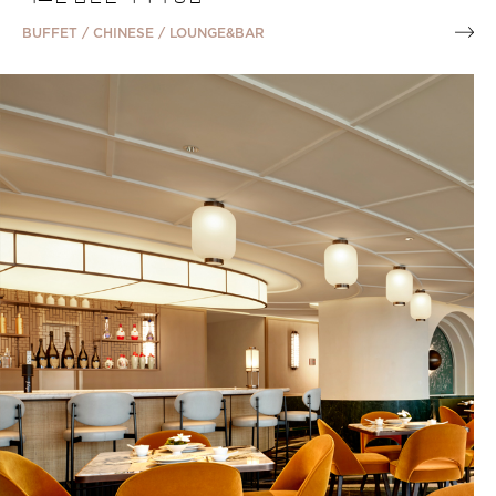
BUFFET / CHINESE / LOUNGE&BAR
EVENTS TO REMEMBER
Sea
Summer Event : Class Program
돌아온
모두가 즐길 수 있는 특별한 여름을 위해, 그랜드 조선 부산이
망고 
준비한 다채로운 클래스 프로그램을 만나보세요!