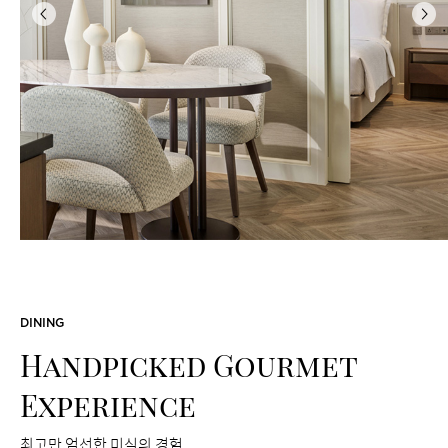
이
다
전
음
A Summer Tale with Little Friends
하늘과 바다가 만나는 해운대로 특별한 여름 여행을 떠나보세요.
해운대가 한눈에 내려다 보이는 헤븐리 풀에서 시원한 물놀이를
즐기시고, 귀여운 목욕 토이 플레이 친구들과 함께 아이에게
특별하고 즐거운 목욕 시간을 선물하세요.
DINING
2026.07.08 - 2026.09.29
Handpicked Gourmet
Experience
최고만 엄선한 미식의 경험