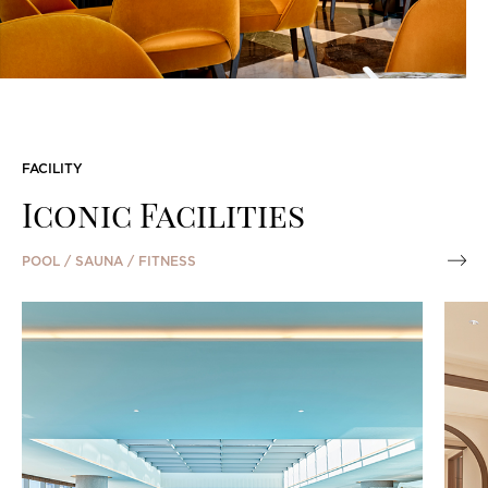
2026.
2026.07.17 - 2026.08.17
FACILITY
MEMBERSHIP
Iconic Facilities
조선호텔앤리조트의 멤버십 프로그램 클럽조선은 품격있는
POOL / SAUNA / FITNESS
라이프스타일과 특별한 경험을 제안합니다.
클럽조선 회원이 되셔서 다채로운 혜택과 최상의 서비스를
누려보세요.