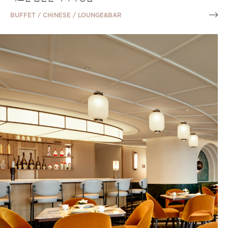
BUFFET / CHINESE / LOUNGE&BAR
EVENTS TO REMEMBER
Sea
Summer Event : Class Program
돌아온
모두가 즐길 수 있는 특별한 여름을 위해, 그랜드 조선 부산이
망고 
준비한 다채로운 클래스 프로그램을 만나보세요!