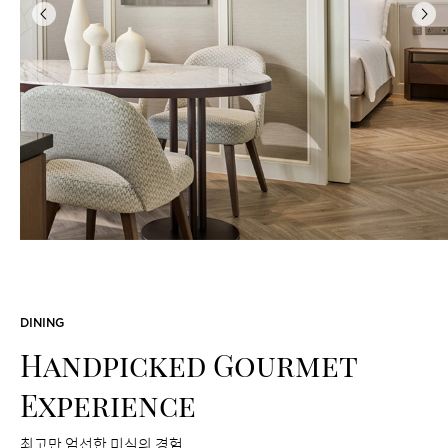
이
다
전
음
A Summer Tale with Little Friends
하늘과 바다가 만나는 해운대로 특별한 여름 여행을 떠나보세요.
해운대가 한눈에 내려다 보이는 헤븐리 풀에서 시원한 물놀이를
즐기시고, 귀여운 목욕 토이 플레이 친구들과 함께 아이에게
특별하고 즐거운 목욕 시간을 선물하세요.
DINING
2026.07.08 - 2026.09.29
Handpicked Gourmet
Experience
최고만 엄선한 미식의 경험